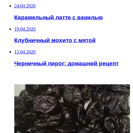
24.04.2026
Карамельный латте с ванилью
19.04.2026
Клубничный мохито с мятой
15.04.2026
Черничный пирог: домашний рецепт
ИНТЕРЕСНОЕ