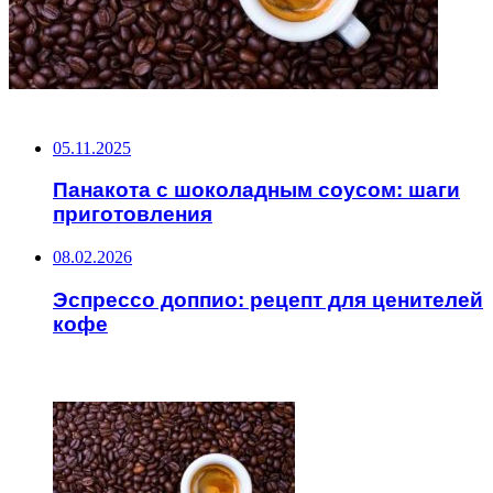
НЕ ПРОПУСТИТЕ
05.11.2025
Панакота с шоколадным соусом: шаги
приготовления
08.02.2026
Эспрессо доппио: рецепт для ценителей
кофе
ЧИТАЕМОЕ