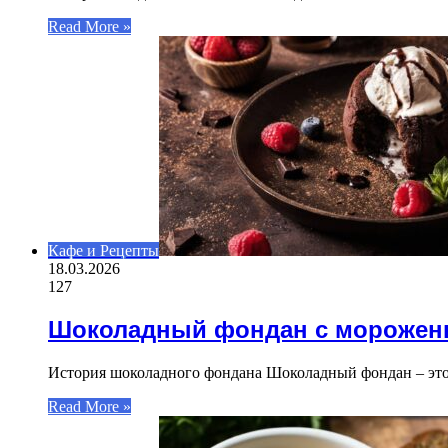
Read More »
Кафе и Рецепты
18.03.2026
127
Шоколадный фондан с мороже
История шоколадного фондана Шоколадный фондан – это д
Read More »