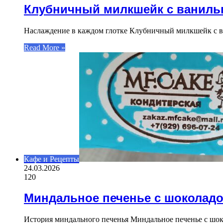
Клубничный милкшейк с ванил
Наслаждение в каждом глотке Клубничный милкшейк с ва
Read More »
Кафе и Рецепты
24.03.2026
120
Миндальное печенье с шоколад
История миндального печенья Миндальное печенье с шоко