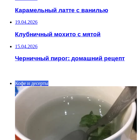
Карамельный латте с ванилью
19.04.2026
Клубничный мохито с мятой
15.04.2026
Черничный пирог: домашний рецепт
ИНТЕРЕСНОЕ
Кофе и десерты