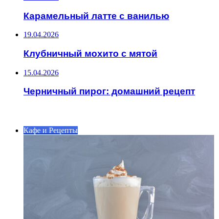
Карамельный латте с ванилью
19.04.2026
Клубничный мохито с мятой
15.04.2026
Черничный пирог: домашний рецепт
ИНТЕРЕСНОЕ
Кафе и Рецепты