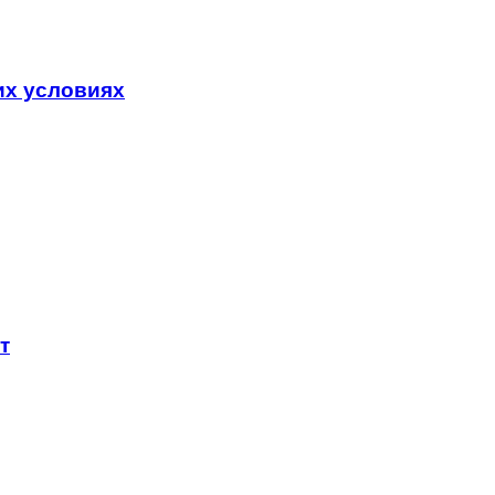
их условиях
т