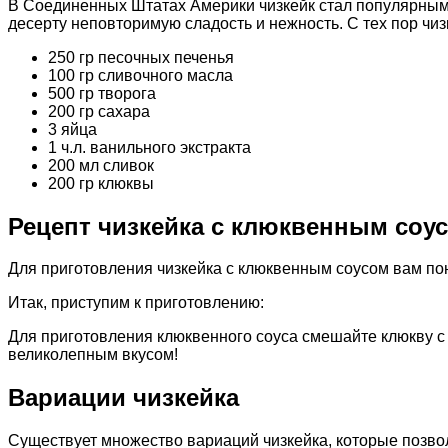
В Соединенных Штатах Америки чизкейк стал популярным 
десерту неповторимую сладость и нежность. С тех пор чи
250 гр песочных печенья
100 гр сливочного масла
500 гр творога
200 гр сахара
3 яйца
1 ч.л. ванильного экстракта
200 мл сливок
200 гр клюквы
Рецепт чизкейка с клюквенным соу
Для приготовления чизкейка с клюквенным соусом вам п
Итак, приступим к приготовлению:
Для приготовления клюквенного соуса смешайте клюкву с 
великолепным вкусом!
Вариации чизкейка
Существует множество вариаций чизкейка, которые позвол