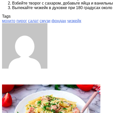
Взбейте творог с сахаром, добавьте яйца и ванильн
Выпекайте чизкейк в духовке при 180 градусах около 
Tags
мохито
пирог
салат
смузи
фондан
чизкейк
Facebook
Twitter
LinkedIn
Tumblr
Pinterest
Reddit
VKontakte
Odnoklassniki
Skype
WhatsApp
Telegram
Viber
Share
Print
via
Email
Related Articles