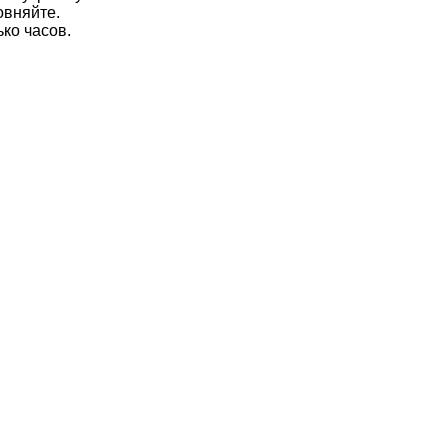
овняйте.
ько часов.