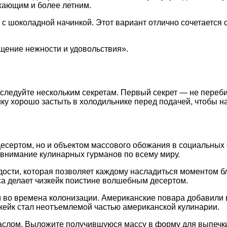
жающим и более летним.
 с шоколадной начинкой. Этот вариант отлично сочетается 
ощение нежности и удовольствия».
 следуйте нескольким секретам. Первый секрет — не переби
йку хорошо застыть в холодильнике перед подачей, чтобы 
десертом, но и объектом массового обожания в социальных 
 внимание кулинарных гурманов по всему миру.
адости, которая позволяет каждому насладиться моментом б
са делает чизкейк поистине волшебным десертом.
во времена колонизации. Американские повара добавили в
зкейк стал неотъемлемой частью американской кулинарии.
аслом. Выложите получившуюся массу в форму для выпечки