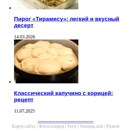
Пирог «Тирамису»: легкий и вкусный
десерт
14.03.2026
Классический капучино с корицей:
рецепт
11.07.2025
Facebook
Twitter
WhatsApp
Telegram
--------------------------------------
Карта сайта |
Фотогалерея |
Теги |
Sitemap.xml |
Разное