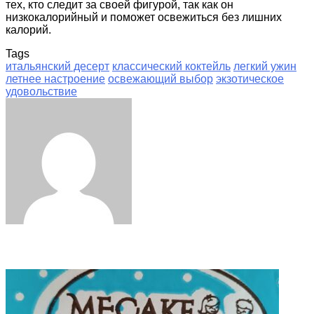
тех, кто следит за своей фигурой, так как он
низкокалорийный и поможет освежиться без лишних
калорий.
Tags
итальянский десерт
классический коктейль
легкий ужин
летнее настроение
освежающий выбор
экзотическое
удовольствие
Facebook
Twitter
LinkedIn
Tumblr
Pinterest
Reddit
VKontakte
Odnoklassniki
Skype
WhatsApp
Telegram
Viber
Share
Print
via
Email
Related Articles