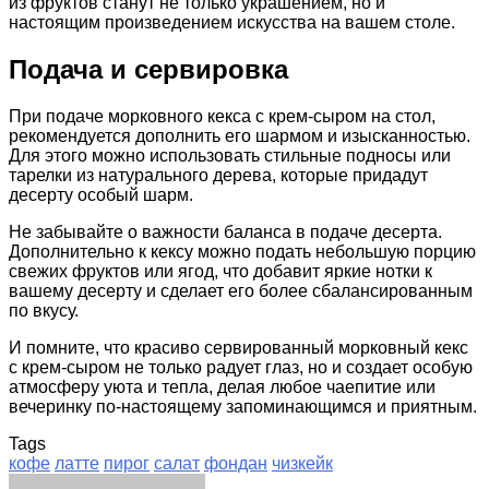
из фруктов станут не только украшением, но и
настоящим произведением искусства на вашем столе.
Подача и сервировка
При подаче морковного кекса с крем-сыром на стол,
рекомендуется дополнить его шармом и изысканностью.
Для этого можно использовать стильные подносы или
тарелки из натурального дерева, которые придадут
десерту особый шарм.
Не забывайте о важности баланса в подаче десерта.
Дополнительно к кексу можно подать небольшую порцию
свежих фруктов или ягод, что добавит яркие нотки к
вашему десерту и сделает его более сбалансированным
по вкусу.
И помните, что красиво сервированный морковный кекс
с крем-сыром не только радует глаз, но и создает особую
атмосферу уюта и тепла, делая любое чаепитие или
вечеринку по-настоящему запоминающимся и приятным.
Tags
кофе
латте
пирог
салат
фондан
чизкейк
Facebook
Twitter
LinkedIn
Tumblr
Pinterest
Reddit
VKontakte
Odnoklassniki
Skype
WhatsApp
Telegram
Viber
Share
Print