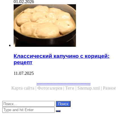
01.02.2026
Классический капучино с корицей:
рецепт
11.07.2025
Facebook
Twitter
WhatsApp
Telegram
--------------------------------------
Карта сайта |
Фотогалерея |
Теги |
Sitemap.xml |
Разное
Close
Найти:
Close
Search
for