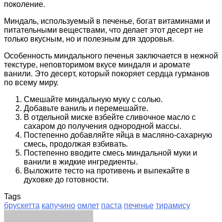
поколение.
Миндаль, используемый в печенье, богат витаминами и
питательными веществами, что делает этот десерт не
только вкусным, но и полезным для здоровья.
Особенность миндального печенья заключается в нежной
текстуре, неповторимом вкусе миндаля и аромате
ванили. Это десерт, который покоряет сердца гурманов
по всему миру.
Смешайте миндальную муку с солью.
Добавьте ваниль и перемешайте.
В отдельной миске взбейте сливочное масло с
сахаром до получения однородной массы.
Постепенно добавляйте яйца в масляно-сахарную
смесь, продолжая взбивать.
Постепенно вводите смесь миндальной муки и
ванили в жидкие ингредиенты.
Выложите тесто на противень и выпекайте в
духовке до готовности.
Tags
брускетта
капучино
омлет
паста
печенье
тирамису
Facebook
Twitter
LinkedIn
Tumblr
Pinterest
Reddit
VKontakte
Odnoklassniki
Skype
WhatsApp
Telegram
Viber
Share
Print